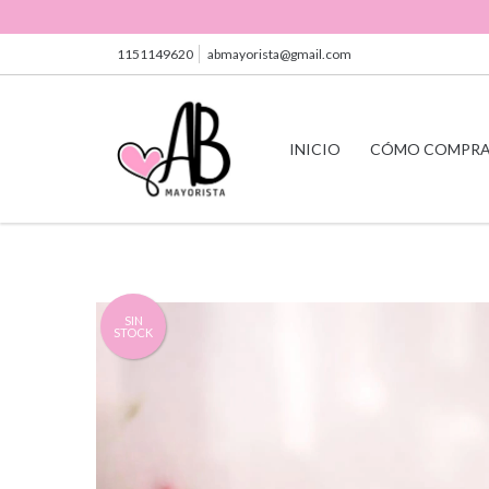
1151149620
abmayorista@gmail.com
INICIO
CÓMO COMPR
SIN
STOCK