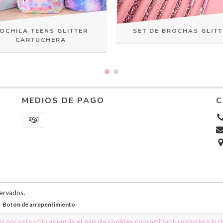
OCHILA TEENS GLITTER
SET DE BROCHAS GLITT
CARTUCHERA
MEDIOS DE PAGO
C
ervados.
Botón de arrepentimiento
r por este sitio
aceptás el uso de cookies
para agilizar tu experiencia 