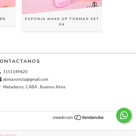
ER
ESPONJA MAKE UP FORMAS SET
BROC
X4
ONTACTANOS
1151149620
abmayorista@gmail.com
Mataderos, CABA , Buenos Aires
de compra.