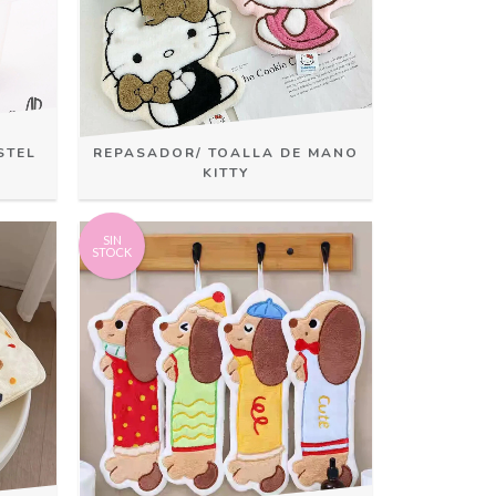
STEL
REPASADOR/ TOALLA DE MANO
KITTY
SIN
STOCK