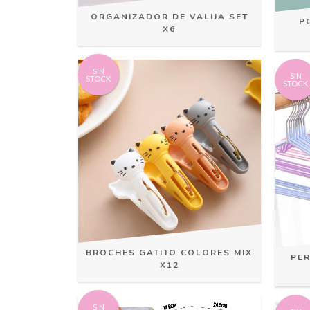
ORGANIZADOR DE VALIJA SET
P
X6
SIN
SIN
STOCK
STOCK
BROCHES GATITO COLORES MIX
PER
X12
SIN