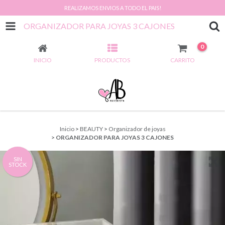
REALIZAMOS ENVIOS A TODO EL PAIS!
ORGANIZADOR PARA JOYAS 3 CAJONES
0
INICIO
PRODUCTOS
CARRITO
Inicio
>
BEAUTY
>
Organizador de joyas
>
ORGANIZADOR PARA JOYAS 3 CAJONES
SIN
STOCK