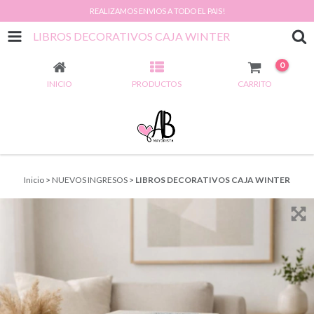
REALIZAMOS ENVIOS A TODO EL PAIS!
LIBROS DECORATIVOS CAJA WINTER
0
INICIO
PRODUCTOS
CARRITO
Inicio
>
NUEVOS INGRESOS
>
LIBROS DECORATIVOS CAJA WINTER