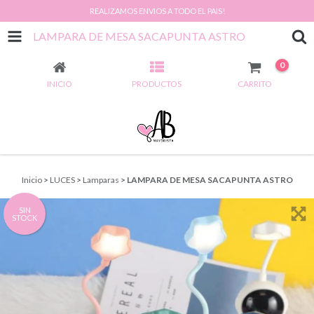
REALIZAMOS ENVIOS A TODO EL PAIS!
LAMPARA DE MESA SACAPUNTA ASTRO
0
INICIO
PRODUCTOS
CARRITO
Inicio
>
LUCES
>
Lamparas
>
LAMPARA DE MESA SACAPUNTA ASTRO
SIN
STOCK