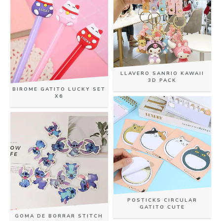
LLAVERO SANRIO KAWAII
3D PACK
BIROME GATITO LUCKY SET
X6
POSTICKS CIRCULAR
GATITO CUTE
GOMA DE BORRAR STITCH